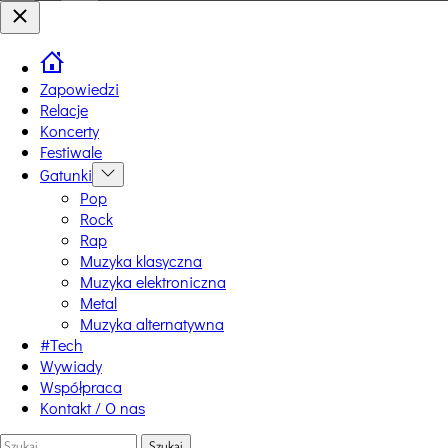
Switch
Close
color
mode
Zapowiedzi
Relacje
Koncerty
Festiwale
Gatunki
Show
sub
Pop
menu
Rock
Rap
Muzyka klasyczna
Muzyka elektroniczna
Metal
Muzyka alternatywna
#Tech
Wywiady
Współpraca
Kontakt / O nas
Szukaj: