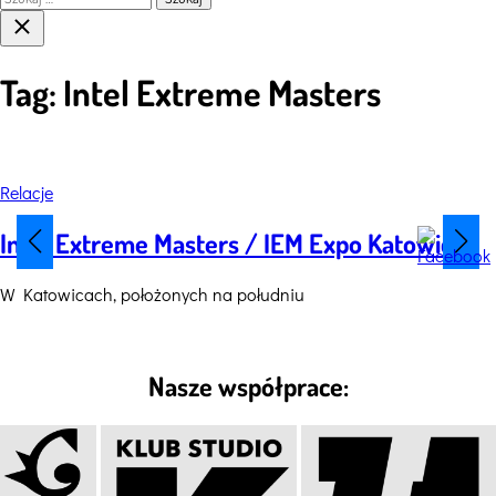
Close
search
Tag:
Intel Extreme Masters
Categories
Relacje
Intel Extreme Masters / IEM Expo Katowice
W Katowicach, położonych na południu
Nasze współprace: