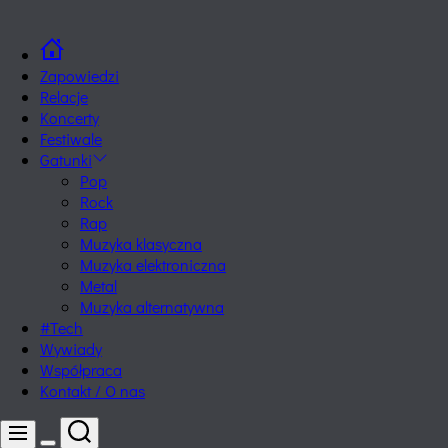
Skip
tuPozytywnie.pl
to
content
Zapowiedzi
Relacje
Koncerty
Festiwale
Gatunki
Pop
Rock
Rap
Muzyka klasyczna
Muzyka elektroniczna
Metal
Muzyka alternatywna
#Tech
Wywiady
Współpraca
Kontakt / O nas
Search
Menu