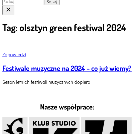
Szukaj:
Close
search
Tag:
olsztyn green festiwal 2024
Categories
Zapowiedzi
Festiwale muzyczne na 2024 – co już wiemy?
Sezon letnich festiwali muzycznych dopiero
Nasze współprace: