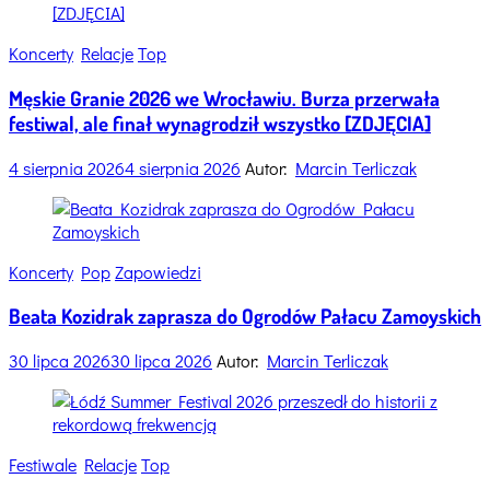
Categories
Koncerty
Relacje
Top
Męskie Granie 2026 we Wrocławiu. Burza przerwała
festiwal, ale finał wynagrodził wszystko [ZDJĘCIA]
4 sierpnia 2026
4 sierpnia 2026
Autor:
Marcin Terliczak
Categories
Koncerty
Pop
Zapowiedzi
Beata Kozidrak zaprasza do Ogrodów Pałacu Zamoyskich
30 lipca 2026
30 lipca 2026
Autor:
Marcin Terliczak
Categories
Festiwale
Relacje
Top