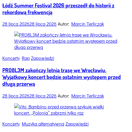
Łódź Summer Festival 2026 przeszedł do historii z
rekordową frekwencją
28 lipca 2026
28 lipca 2026
Autor:
Marcin Terliczak
Categories
Koncerty
Rap
Zapowiedzi
PRO8L3M zakończy letnią trasę we Wrocławiu.
Wyjątkowy koncert będzie ostatnim występem przed
długą przerwą
28 lipca 2026
28 lipca 2026
Autor:
Marcin Terliczak
Categories
Koncerty
Muzyka alternatywna
Zapowiedzi