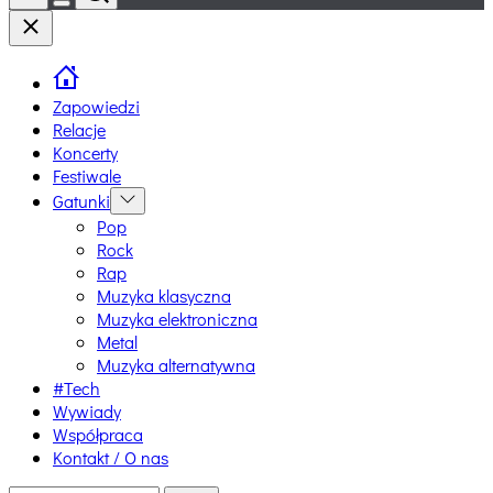
Switch
Close
color
mode
Zapowiedzi
Relacje
Koncerty
Festiwale
Gatunki
Show
sub
Pop
menu
Rock
Rap
Muzyka klasyczna
Muzyka elektroniczna
Metal
Muzyka alternatywna
#Tech
Wywiady
Współpraca
Kontakt / O nas