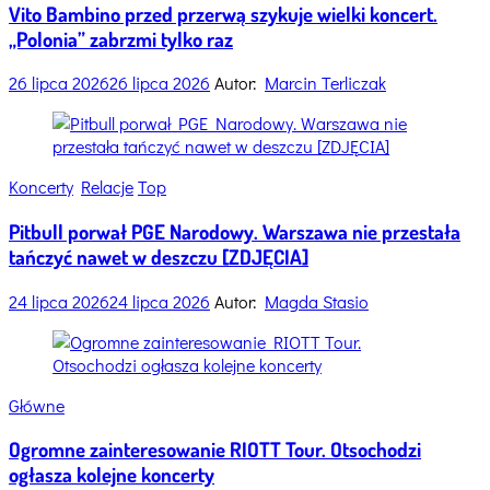
Vito Bambino przed przerwą szykuje wielki koncert.
„Polonia” zabrzmi tylko raz
26 lipca 2026
26 lipca 2026
Autor:
Marcin Terliczak
Categories
Koncerty
Relacje
Top
Pitbull porwał PGE Narodowy. Warszawa nie przestała
tańczyć nawet w deszczu [ZDJĘCIA]
24 lipca 2026
24 lipca 2026
Autor:
Magda Stasio
Categories
Główne
Ogromne zainteresowanie RIOTT Tour. Otsochodzi
ogłasza kolejne koncerty