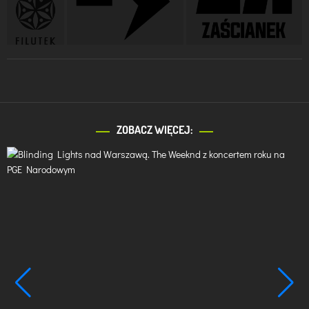
ZOBACZ WIĘCEJ: