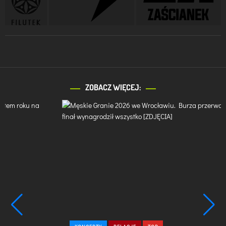
ZOBACZ WIĘCEJ:
C