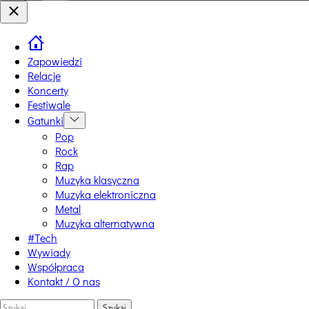
Switch
Close
color
mode
Zapowiedzi
Relacje
Koncerty
Festiwale
Gatunki
Show
sub
Pop
menu
Rock
Rap
Muzyka klasyczna
Muzyka elektroniczna
Metal
Muzyka alternatywna
#Tech
Wywiady
Współpraca
Kontakt / O nas
Szukaj: