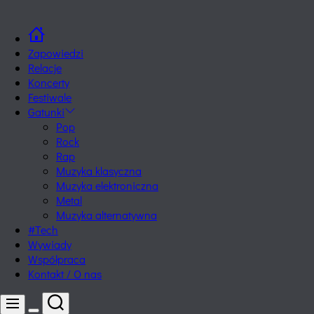
Skip
tuPozytywnie.pl
to
content
Zapowiedzi
Relacje
Koncerty
Festiwale
Gatunki
Pop
Rock
Rap
Muzyka klasyczna
Muzyka elektroniczna
Metal
Muzyka alternatywna
#Tech
Wywiady
Współpraca
Kontakt / O nas
Search
Menu