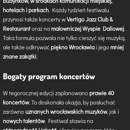
budynków, w środkach komunikacji miejskiej,
hotelach i parkach
. Każdy tydzień festiwalu
przynosi także koncerty w
Vertigo Jazz Club &
Restaurant
oraz na
malowniczej Wyspie Daliowej
.
Taka formuła pozwala nie tylko cieszyć się muzyką,
ale także odkrywać
piękno Wrocławia
i jego
mniej
znane zakątki
.
Bogaty program koncertów
W tegorocznej edycji zaplanowano
prawie 40
koncertów
. To doskonała okazja, by posłuchać
zarówno
uznanych wrocławskich muzyków
, jak i
nowych talentów
. Festiwal stawia na