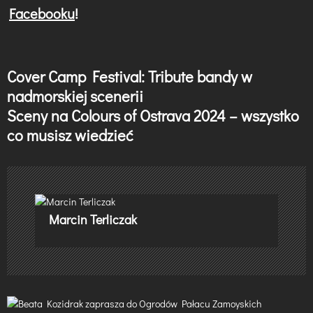
Facebooku
!
Cover Camp Festival: Tribute bandy w
N
nadmorskiej scenerii
a
Sceny na Colours of Ostrava 2024 – wszystko
w
co musisz wiedzieć
i
g
a
Marcin Terliczak
c
j
a