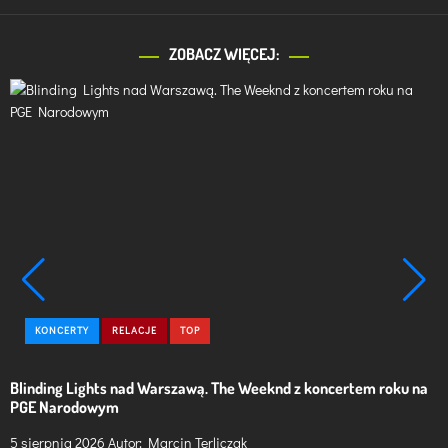
ZOBACZ WIĘCEJ:
C
KONCERTY
RELACJE
TOP
a
t
Blinding Lights nad Warszawą. The Weeknd z koncertem roku na
M
e
PGE Narodowym
f
g
o
5 sierpnia 2026
Autor:
Marcin Terliczak
4