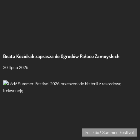
w
p
i
s
u
Beata Kozidrak zaprasza do Ogrodów Pałacu Zamoyskich
30 lipca 2026
Fot. Łódź Summer Festival