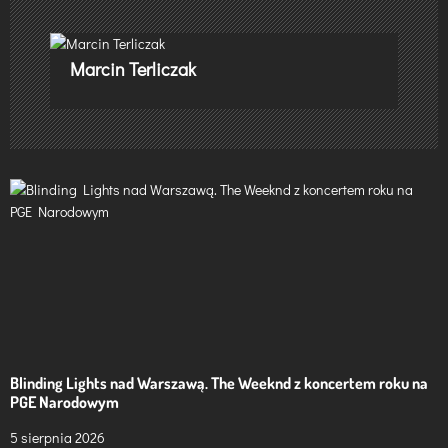
a
c
Marcin Terliczak
j
a
w
p
i
s
u
Blinding Lights nad Warszawą. The Weeknd z koncertem roku na
PGE Narodowym
5 sierpnia 2026