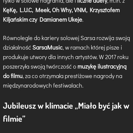
tylko w solowe nagrania, ale i
liczne duety
, m.in. z
KęKę, L.U.C, Meek, Oh Why, VNM, Krzysztofem
Kiljańskim czy Damianem Ukeje
.
Równolegle do kariery solowej Sarsa rozwija swoją
działalność
SarsaMusic
, w ramach której pisze i
produkuje utwory dla innych artystów. W 2017 roku
poszerzyła swoją twórczość o
muzykę ilustracyjną
do filmu
, za co otrzymała prestiżowe nagrody na
międzynarodowych festiwalach.
Jubileusz w klimacie „Miało być jak w
filmie”