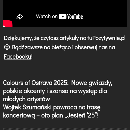
Dziękujemy, że czytasz artykuły na tuPozytywnie.pl
🙂 Bądź zawsze na bieżąco i obserwuj nas na
Facebooku
!
Colours of Ostrava 2025: Nowe gwiazdy,
N
polskie akcenty i szansa na występ dla
a
młodych artystów
w
Wojtek Szumański powraca na trasę
koncertową – oto plan „Jesień ’25”!
i
g