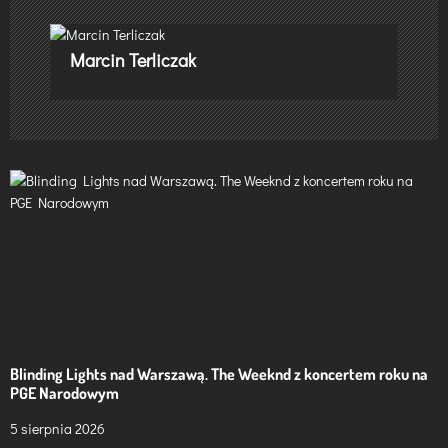
a
c
Marcin Terliczak
j
a
w
p
i
s
u
Blinding Lights nad Warszawą. The Weeknd z koncertem roku na
PGE Narodowym
5 sierpnia 2026