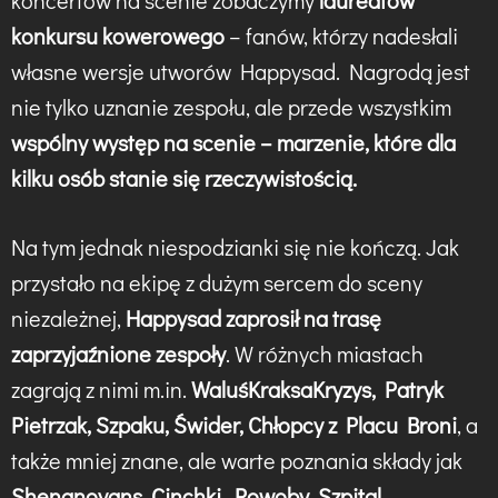
koncertów na scenie zobaczymy
laureatów
konkursu kowerowego
– fanów, którzy nadesłali
własne wersje utworów Happysad. Nagrodą jest
nie tylko uznanie zespołu, ale przede wszystkim
wspólny występ na scenie – marzenie, które dla
kilku osób stanie się rzeczywistością.
Na tym jednak niespodzianki się nie kończą. Jak
przystało na ekipę z dużym sercem do sceny
niezależnej,
Happysad zaprosił na trasę
zaprzyjaźnione zespoły
. W różnych miastach
zagrają z nimi m.in.
WaluśKraksaKryzys, Patryk
Pietrzak, Szpaku, Świder, Chłopcy z Placu Broni
, a
także mniej znane, ale warte poznania składy jak
Shenanoyans, Cinchki, Powoby, Szpital