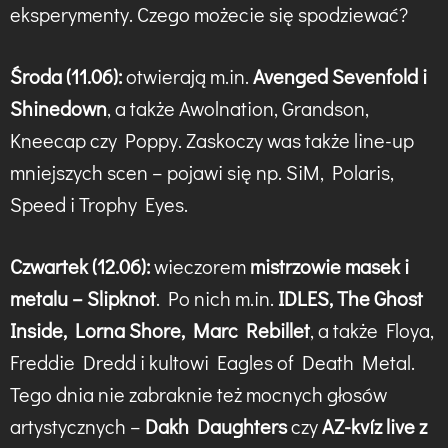
eksperymenty. Czego możecie się spodziewać?
Środa (11.06):
otwierają m.in.
Avenged Sevenfold i
Shinedown
, a także Awolnation, Grandson,
Kneecap czy Poppy. Zaskoczy was także line-up
mniejszych scen – pojawi się np. SiM, Polaris,
Speed i Trophy Eyes.
Czwartek (12.06):
wieczorem
mistrzowie masek i
metalu – Slipknot
. Po nich m.in.
IDLES, The Ghost
Inside, Lorna Shore, Marc Rebillet
, a także Floya,
Freddie Dredd i kultowi Eagles of Death Metal.
Tego dnia nie zabraknie też mocnych głosów
artystycznych –
Dakh Daughters
czy
AZ-kvíz live z