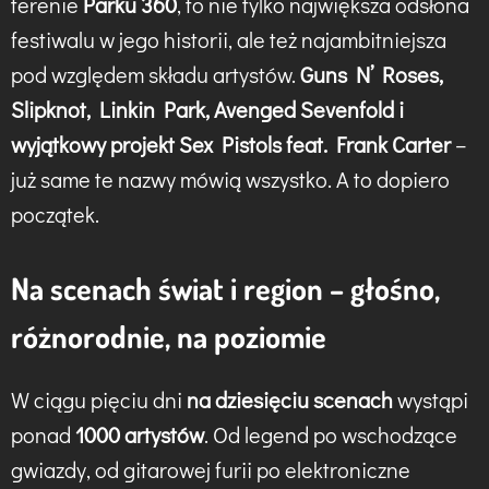
terenie
Parku 360
, to nie tylko największa odsłona
festiwalu w jego historii, ale też najambitniejsza
pod względem składu artystów.
Guns N’ Roses,
Slipknot, Linkin Park, Avenged Sevenfold i
wyjątkowy projekt Sex Pistols feat. Frank Carter
–
już same te nazwy mówią wszystko. A to dopiero
początek.
Na scenach świat i region – głośno,
różnorodnie, na poziomie
W ciągu pięciu dni
na dziesięciu scenach
wystąpi
ponad
1000 artystów
. Od legend po wschodzące
gwiazdy, od gitarowej furii po elektroniczne