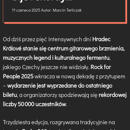
popularności
11 czerwca 2025
Autor:
Marcin Terliczak
Od dziś przez pięć intensywnych dni
Hradec
Králové stanie się centrum gitarowego brzmienia,
muzycznych legend i kulturalnego fermentu
,
jakiego Czechy jeszcze nie widziały.
Rock for
People 2025
wkracza w nową dekadę z przytupem
–
wydarzenie jest wyprzedane do ostatniego
biletu
, a organizatorzy spodziewają się
rekordowej
liczby 50 000 uczestników
.
Trzydziesta edycja, rozgrywana tradycyjnie na