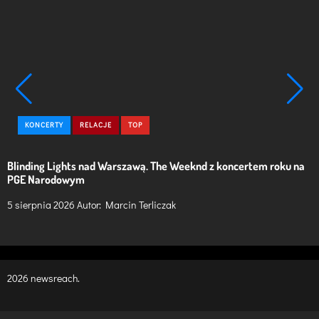
C
KONCERTY
RELACJE
TOP
a
t
Blinding Lights nad Warszawą. The Weeknd z koncertem roku na
M
e
PGE Narodowym
f
g
o
5 sierpnia 2026
Autor:
Marcin Terliczak
4
r
i
e
s
2026 newsreach.