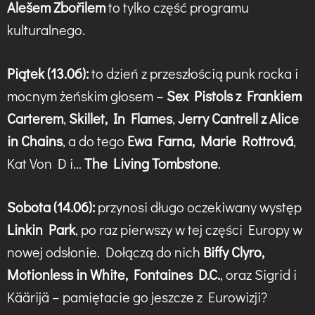
Alešem Zbořilem
to tylko część programu
kulturalnego.
Piątek (13.06):
to dzień z przeszłością punk rocka i
mocnym żeńskim głosem –
Sex Pistols z Frankiem
Carterem
,
Skillet, In Flames
,
Jerry Cantrell z Alice
in Chains
, a do tego
Ewa Farna, Marie Rottrová
,
Kat Von D i…
The Living Tombstone
.
Sobota (14.06):
przynosi długo oczekiwany występ
Linkin Park
, po raz pierwszy w tej części Europy w
nowej odsłonie. Dołączą do nich
Biffy Clyro,
Motionless in White, Fontaines D.C.
, oraz Sigrid i
Käärijä – pamiętacie go jeszcze z Eurowizji?