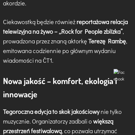
akordzie.
Ciekawostką będzie również
reportażowa relacja
telewizyjna na żywo – „Rock for People zblízka”
,
prowadzona przez znaną aktorkę
Terezę Rambę
,
emitowana codziennie po głównym wydaniu
wiadomości na ČT1.
Nowa jakość – komfort, ekologia i
innowacje
Tegoroczna edycja to skok jakościowy
nie tylko
muzycznie. Organizatorzy zadbali o
większą
przestrzeń festiwalową
, co pozwala utrzymać