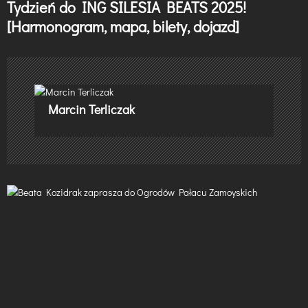
Tydzień do ING SILESIA BEATS 2025!
w
[Harmonogram, mapa, bilety, dojazd]
i
g
a
Marcin Terliczak
c
j
a
w
p
i
s