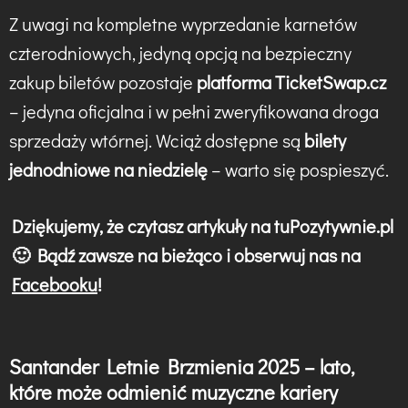
Z uwagi na kompletne wyprzedanie karnetów
czterodniowych, jedyną opcją na bezpieczny
zakup biletów pozostaje
platforma TicketSwap.cz
– jedyna oficjalna i w pełni zweryfikowana droga
sprzedaży wtórnej. Wciąż dostępne są
bilety
jednodniowe na niedzielę
– warto się pospieszyć.
Dziękujemy, że czytasz artykuły na tuPozytywnie.pl
🙂 Bądź zawsze na bieżąco i obserwuj nas na
Facebooku
!
Santander Letnie Brzmienia 2025 – lato,
N
które może odmienić muzyczne kariery
a