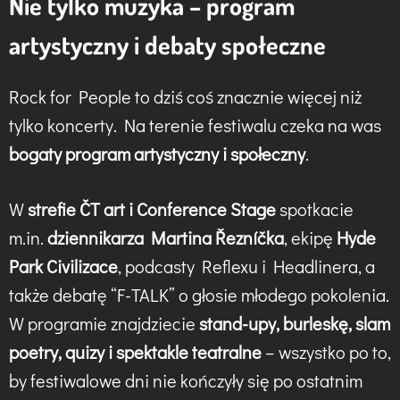
Nie tylko muzyka – program
artystyczny i debaty społeczne
Rock for People to dziś coś znacznie więcej niż
tylko koncerty. Na terenie festiwalu czeka na was
bogaty program artystyczny i społeczny
.
W
strefie ČT art i Conference Stage
spotkacie
m.in.
dziennikarza Martina Řezníčka
, ekipę
Hyde
Park Civilizace
, podcasty Reflexu i Headlinera, a
także debatę “F-TALK” o głosie młodego pokolenia.
W programie znajdziecie
stand-upy, burleskę, slam
poetry, quizy i spektakle teatralne
– wszystko po to,
by festiwalowe dni nie kończyły się po ostatnim