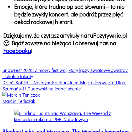
Emocje, które trudno opisać słowami – to nie
będzie zwykły koncert, ale podróż przez pięć
dekad rockowej historii.
Dziękujemy, że czytasz artykuły na tuPozytywnie.pl
🙂 Bądź zawsze na bieżąco i obserwuj nas na
Facebooku
!
Nawigacja
SnowFest 2026: Zimowy festiwal, który łączy światowe gwiazdy
i lokalne talenty
wpisu
Dzień Kobiet z Nocnym Kochankiem: Majka Jeżowska, Titus,
Szumański i Cugowski na jednej scenie
Marcin Terliczak
Blinding Lights nad Warszawą. The Weeknd z koncertem