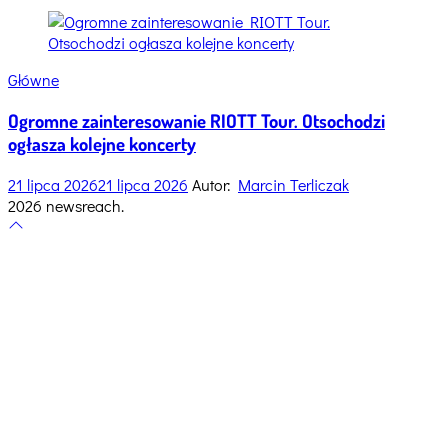
Categories
Główne
Ogromne zainteresowanie RIOTT Tour. Otsochodzi
ogłasza kolejne koncerty
21 lipca 2026
21 lipca 2026
Autor:
Marcin Terliczak
2026 newsreach.
Scroll
to
top