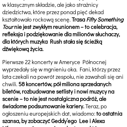
w klasycznym składzie, ale jako strażnicy
dziedzictwa, które przez ponad pięć dekad
kształtowało rockową scenę.
Trasa
Fifty Something
Tour
nie jest zwykłym reunionem – to celebracja,
refleksja i podziękowanie dla milionów słuchaczy,
dla których muzyka Rush stała się ścieżką
dźwiękową życia.
Pierwsze 22 koncerty w Ameryce Północnej
wyprzedały się w mgnieniu oka. Fani, którzy przez
lata czekali na powrót zespołu, nie zawahali się ani
chwili.
58 koncertów, pół miliona sprzedanych
biletów, rozbudowane setlisty i nowi muzycy na
scenie – to nie jest nostalgiczna podróż, ale
świadome podsumowanie kariery.
Teraz, po
ogłoszeniu europejskich dat, wiadomo:
to ostatnia
szansa, by zobaczyć Geddy’ego Lee i Alexa