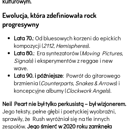
kulturowym.
Ewolucja, która zdefiniowała rock
progresywny
Lata 70.
: Od bluesowych korzeni do epickich
kompozycji (
2112
,
Hemispheres
).
Lata 80.
: Era syntezatorów (
Moving Pictures
,
Signals
) i eksperymentów z reggae i new
wave.
Lata 90. i późniejsze
: Powrót do gitarowego
brzmienia (
Counterparts
,
Snakes & Arrows
) i
koncepcyjne albumy (
Clockwork Angels
).
Neil Peart nie był tylko perkusistą – był wizjonerem.
Jego teksty, pełne głębi i poetyckiej wyobraźni,
sprawiły, że Rush wyróżniał się na tle innych
zespołów.
Jego śmierć w 2020 roku zamknęła