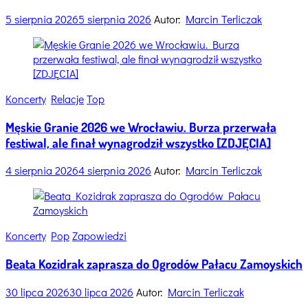
5 sierpnia 2026
5 sierpnia 2026
Autor:
Marcin Terliczak
Categories
Koncerty
Relacje
Top
Męskie Granie 2026 we Wrocławiu. Burza przerwała
festiwal, ale finał wynagrodził wszystko [ZDJĘCIA]
4 sierpnia 2026
4 sierpnia 2026
Autor:
Marcin Terliczak
Categories
Koncerty
Pop
Zapowiedzi
Beata Kozidrak zaprasza do Ogrodów Pałacu Zamoyskich
30 lipca 2026
30 lipca 2026
Autor:
Marcin Terliczak