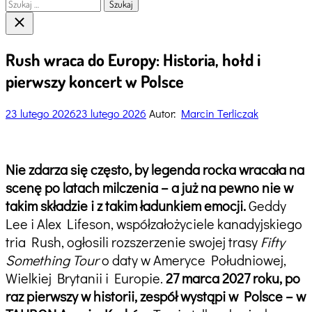
Szukaj:
Close
search
Rush wraca do Europy: Historia, hołd i
pierwszy koncert w Polsce
23 lutego 2026
23 lutego 2026
Autor:
Marcin Terliczak
Nie zdarza się często, by legenda rocka wracała na
scenę po latach milczenia – a już na pewno nie w
takim składzie i z takim ładunkiem emocji.
Geddy
Lee i Alex Lifeson, współzałożyciele kanadyjskiego
tria Rush, ogłosili rozszerzenie swojej trasy
Fifty
Something Tour
o daty w Ameryce Południowej,
Wielkiej Brytanii i Europie.
27 marca 2027 roku, po
raz pierwszy w historii, zespół wystąpi w Polsce – w