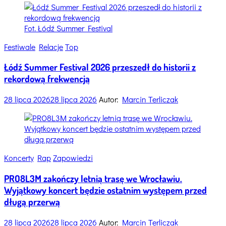
Fot. Łódź Summer Festival
Categories
Festiwale
Relacje
Top
Łódź Summer Festival 2026 przeszedł do historii z
rekordową frekwencją
28 lipca 2026
28 lipca 2026
Autor:
Marcin Terliczak
Categories
Koncerty
Rap
Zapowiedzi
PRO8L3M zakończy letnią trasę we Wrocławiu.
Wyjątkowy koncert będzie ostatnim występem przed
długą przerwą
28 lipca 2026
28 lipca 2026
Autor:
Marcin Terliczak