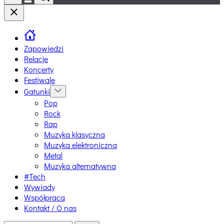
Switch
Close
color
mode
Zapowiedzi
Relacje
Koncerty
Festiwale
Gatunki
Show
sub
Pop
menu
Rock
Rap
Muzyka klasyczna
Muzyka elektroniczna
Metal
Muzyka alternatywna
#Tech
Wywiady
Współpraca
Kontakt / O nas