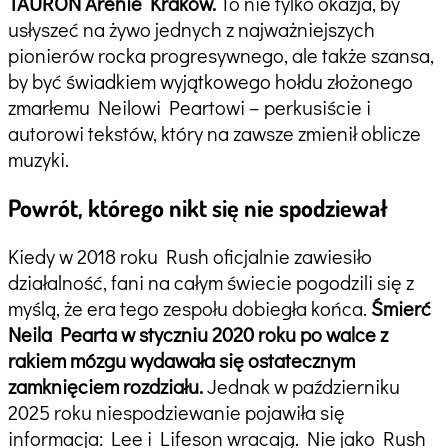
TAURON Arenie Kraków.
To nie tylko okazja, by
usłyszeć na żywo jednych z najważniejszych
pionierów rocka progresywnego, ale także szansa,
by być świadkiem wyjątkowego hołdu złożonego
zmarłemu Neilowi Peartowi – perkusiście i
autorowi tekstów, który na zawsze zmienił oblicze
muzyki.
Powrót, którego nikt się nie spodziewał
Kiedy w 2018 roku Rush oficjalnie zawiesiło
działalność, fani na całym świecie pogodzili się z
myślą, że era tego zespołu dobiegła końca.
Śmierć
Neila Pearta w styczniu 2020 roku po walce z
rakiem mózgu wydawała się ostatecznym
zamknięciem rozdziału.
Jednak w październiku
2025 roku niespodziewanie pojawiła się
informacja: Lee i Lifeson wracają. Nie jako Rush