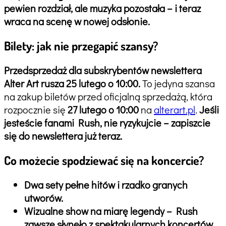
pewien rozdział, ale muzyka pozostała – i teraz
wraca na scenę w nowej odsłonie.
Bilety: jak nie przegapić szansy?
Przedsprzedaż dla subskrybentów newslettera
Alter Art rusza 25 lutego o 10:00.
To jedyna szansa
na zakup biletów przed oficjalną sprzedażą, która
rozpocznie się
27 lutego o 10:00
na
alterart.pl
.
Jeśli
jesteście fanami Rush, nie ryzykujcie – zapiszcie
się do newslettera już teraz.
Co możecie spodziewać się na koncercie?
Dwa sety pełne hitów i rzadko granych
utworów.
Wizualne show na miarę legendy – Rush
zawsze słynęło z spektakularnych koncertów.