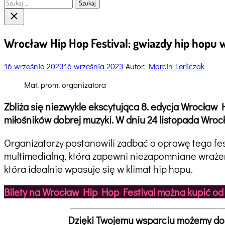
Szukaj:
Close
search
Wrocław Hip Hop Festival: gwiazdy hip hopu w
16 września 2023
16 września 2023
Autor:
Marcin Terliczak
Mat. prom. organizatora
Zbliża się niezwykle ekscytująca 8. edycja Wrocław 
miłośników dobrej muzyki. W dniu 24 listopada Wroc
Organizatorzy postanowili zadbać o oprawę tego fes
multimedialną, która zapewni niezapomniane wrażen
która idealnie wpasuje się w klimat hip hopu.
Bilety na Wrocław Hip Hop Festival można kupić od 1
Dzięki Twojemu wsparciu możemy dost