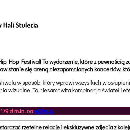
 Hali Stulecia
Hip Hop Festival! To wydarzenie, które z pewnością z
ław stanie się areną niezapomnianych koncertów, kt
tiwalu w sposób, który wprawi wszystkich w osłupien
ia wizualne. Ta niesamowita kombinacja świateł i ef
79 zł m.in. na
eBilet.pl
arczać rzetelne relacje i ekskluzywne zdjęcia z kol