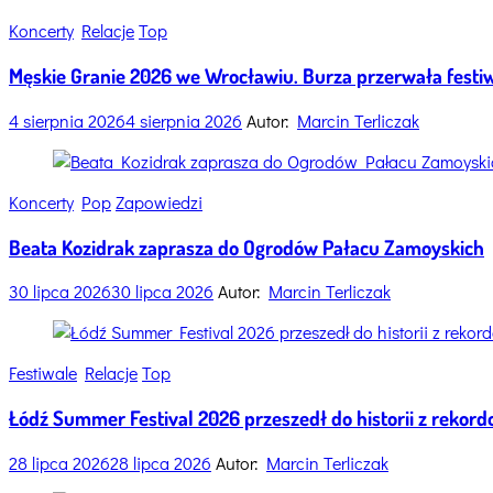
Categories
Koncerty
Relacje
Top
Męskie Granie 2026 we Wrocławiu. Burza przerwała festiw
4 sierpnia 2026
4 sierpnia 2026
Autor:
Marcin Terliczak
Categories
Koncerty
Pop
Zapowiedzi
Beata Kozidrak zaprasza do Ogrodów Pałacu Zamoyskich
30 lipca 2026
30 lipca 2026
Autor:
Marcin Terliczak
Categories
Festiwale
Relacje
Top
Łódź Summer Festival 2026 przeszedł do historii z rekor
28 lipca 2026
28 lipca 2026
Autor:
Marcin Terliczak