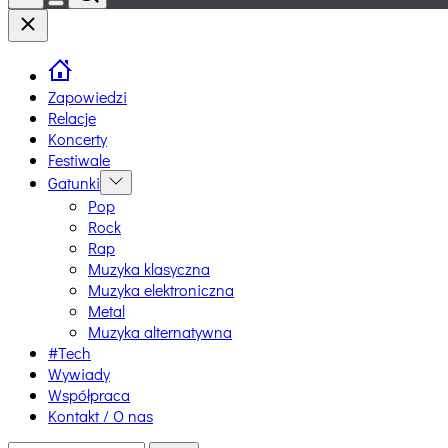
Switch
Close
color
mode
Zapowiedzi
Relacje
Koncerty
Festiwale
Gatunki
Show
sub
Pop
menu
Rock
Rap
Muzyka klasyczna
Muzyka elektroniczna
Metal
Muzyka alternatywna
#Tech
Wywiady
Współpraca
Kontakt / O nas