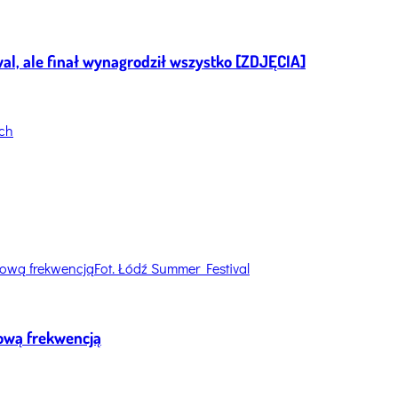
al, ale finał wynagrodził wszystko [ZDJĘCIA]
Fot. Łódź Summer Festival
dową frekwencją