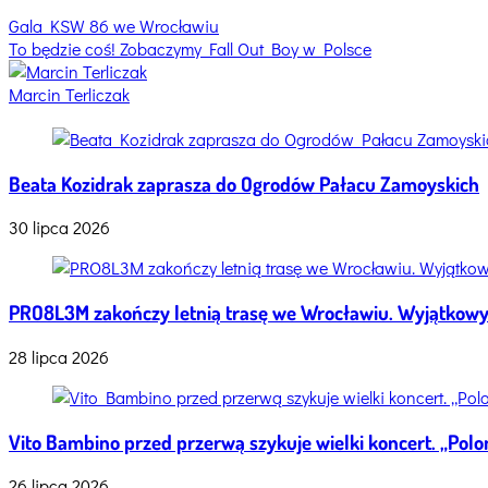
Nawigacja
Tagged
Gala KSW 86 we Wrocławiu
chivas
To będzie coś! Zobaczymy Fall Out Boy w Polsce
wpisu
wrocław
,
hala
Marcin Terliczak
stulecia
,
Hip
Hop
Beata Kozidrak zaprasza do Ogrodów Pałacu Zamoyskich
Festival
bilety
,
30 lipca 2026
Hip
hop
Hala
Stulecia
,
PRO8L3M zakończy letnią trasę we Wrocławiu. Wyjątkowy
oki
wrocław
,
28 lipca 2026
żabson
wrocław
,
zeamsone
wrocław
Vito Bambino przed przerwą szykuje wielki koncert. „Polon
26 lipca 2026