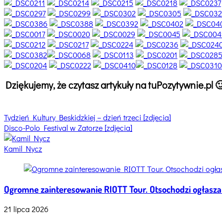
Dziękujemy, że czytasz artykuły na tuPozytywnie.pl
Nawigacja
Tagged
Tydzień Kultury Beskidzkiej – dzień trzeci [zdjęcia]
tydzień
Disco-Polo Festival w Zatorze [zdjęcia]
wpisu
kultury
beskidzkiej
Kamil Nycz
,
tydzień
kultury
beskidzkiej
Ogromne zainteresowanie RIOTT Tour. Otsochodzi ogłasza
sfera
,
tydzień
21 lipca 2026
kultury
beskidzkiej