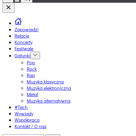
Switch
Close
color
mode
Zapowiedzi
Relacje
Koncerty
Festiwale
Gatunki
Show
sub
Pop
menu
Rock
Rap
Muzyka klasyczna
Muzyka elektroniczna
Metal
Muzyka alternatywna
#Tech
Wywiady
Współpraca
Kontakt / O nas