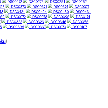
oku
!