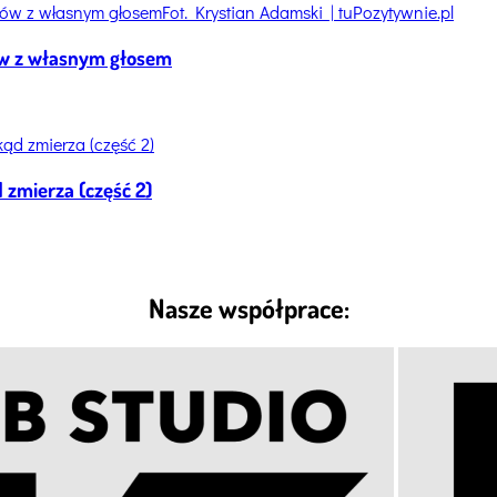
Fot. Krystian Adamski | tuPozytywnie.pl
tów z własnym głosem
 zmierza (część 2)
Nasze współprace: