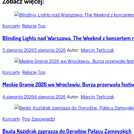
Zobacz więcej:
Categories
Koncerty
Relacje
Top
Blinding Lights nad Warszawą. The Weeknd z koncertem
5 sierpnia 2026
5 sierpnia 2026
Autor:
Marcin Terliczak
Categories
Koncerty
Relacje
Top
Męskie Granie 2026 we Wrocławiu. Burza przerwała festiw
4 sierpnia 2026
4 sierpnia 2026
Autor:
Marcin Terliczak
Categories
Koncerty
Pop
Zapowiedzi
Beata Kozidrak zaprasza do Ogrodów Pałacu Zamoyskich