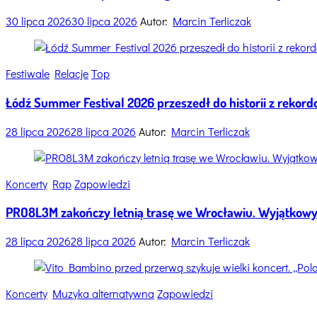
30 lipca 2026
30 lipca 2026
Autor:
Marcin Terliczak
Categories
Festiwale
Relacje
Top
Łódź Summer Festival 2026 przeszedł do historii z rekor
28 lipca 2026
28 lipca 2026
Autor:
Marcin Terliczak
Categories
Koncerty
Rap
Zapowiedzi
PRO8L3M zakończy letnią trasę we Wrocławiu. Wyjątkowy
28 lipca 2026
28 lipca 2026
Autor:
Marcin Terliczak
Categories
Koncerty
Muzyka alternatywna
Zapowiedzi