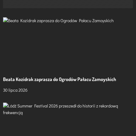
j
a
w
p
i
s
u
Beata Kozidrak zaprasza do Ogrodów Pałacu Zamoyskich
30 lipca 2026