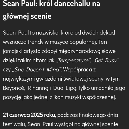
Sean Paul: król dancehallu na
głównej scenie
Sean Paul to nazwisko, które od dwóch dekad
wyznacza trendy w muzyce popularnej. Ten
jamajski artysta zdobył międzynarodową sławę
dzięki takim hitom jak
„Temperature”
,
„Get Busy”
czy
„She Doesn’t Mind”
. Współpraca z
największymi gwiazdami światowej sceny, w tym
Beyoncé, Rihanną i Dua Lipą, tylko umocniła jego
pozycję jako jednej z ikon muzyki współczesnej.
21 czerwca 2025 roku
, podczas finałowego dnia
festiwalu, Sean Paul wystąpi na głównej scenie