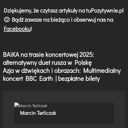
Dziękujemy, że czytasz artykuły na tuPozytywnie.pl
🙂 Bądź zawsze na bieżąco i obserwuj nas na
Facebooku
!
BAiKA na trasie koncertowej 2025:
N
alternatywny duet rusza w Polskę
a
Azja w dźwiękach i obrazach: Multimedialny
w
koncert BBC Earth | bezpłatne bilety
i
g
a
Marcin Terliczak
c