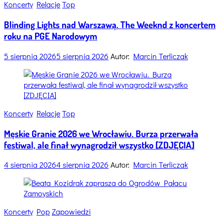
Categories
Koncerty
Relacje
Top
Blinding Lights nad Warszawą. The Weeknd z koncertem
roku na PGE Narodowym
5 sierpnia 2026
5 sierpnia 2026
Autor:
Marcin Terliczak
Categories
Koncerty
Relacje
Top
Męskie Granie 2026 we Wrocławiu. Burza przerwała
festiwal, ale finał wynagrodził wszystko [ZDJĘCIA]
4 sierpnia 2026
4 sierpnia 2026
Autor:
Marcin Terliczak
Categories
Koncerty
Pop
Zapowiedzi