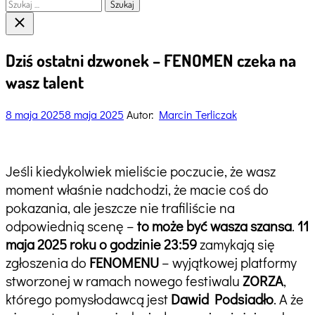
Szukaj:
Close
search
Dziś ostatni dzwonek – FENOMEN czeka na
wasz talent
8 maja 2025
8 maja 2025
Autor:
Marcin Terliczak
Jeśli kiedykolwiek mieliście poczucie, że wasz
moment właśnie nadchodzi, że macie coś do
pokazania, ale jeszcze nie trafiliście na
odpowiednią scenę –
to może być wasza szansa
.
11
maja 2025 roku o godzinie 23:59
zamykają się
zgłoszenia do
FENOMENU
– wyjątkowej platformy
stworzonej w ramach nowego festiwalu
ZORZA
,
którego pomysłodawcą jest
Dawid Podsiadło
. A że