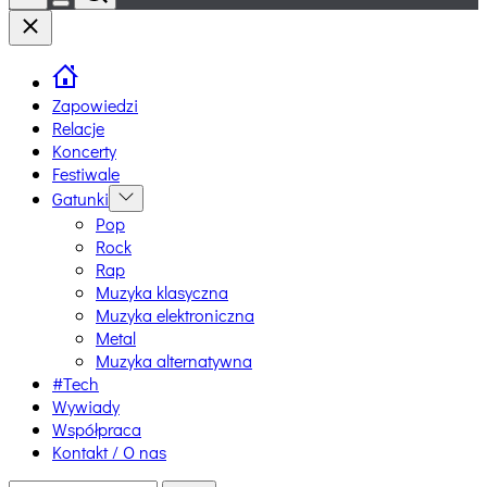
Switch
Close
color
mode
Zapowiedzi
Relacje
Koncerty
Festiwale
Gatunki
Show
sub
Pop
menu
Rock
Rap
Muzyka klasyczna
Muzyka elektroniczna
Metal
Muzyka alternatywna
#Tech
Wywiady
Współpraca
Kontakt / O nas