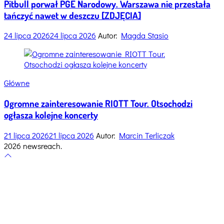
Pitbull porwał PGE Narodowy. Warszawa nie przestała
tańczyć nawet w deszczu [ZDJĘCIA]
24 lipca 2026
24 lipca 2026
Autor:
Magda Stasio
Categories
Główne
Ogromne zainteresowanie RIOTT Tour. Otsochodzi
ogłasza kolejne koncerty
21 lipca 2026
21 lipca 2026
Autor:
Marcin Terliczak
2026 newsreach.
Scroll
to
top