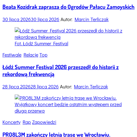
Beata Kozidrak zaprasza do Ogrodów Pałacu Zamoyskich
30 lipca 2026
30 lipca 2026
Autor:
Marcin Terliczak
Fot. Łódź Summer Festival
Categories
Festiwale
Relacje
Top
Łódź Summer Festival 2026 przeszedł do historii z
rekordową frekwencją
28 lipca 2026
28 lipca 2026
Autor:
Marcin Terliczak
Categories
Koncerty
Rap
Zapowiedzi
PRO8L3M zakończy letnią trasę we Wrocławiu.