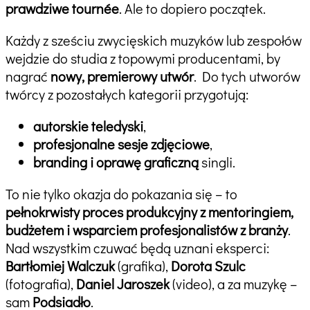
prawdziwe tournée
. Ale to dopiero początek.
Każdy z sześciu zwycięskich muzyków lub zespołów
wejdzie do studia z topowymi producentami, by
nagrać
nowy, premierowy utwór
. Do tych utworów
twórcy z pozostałych kategorii przygotują:
autorskie teledyski
,
profesjonalne sesje zdjęciowe
,
branding i oprawę graficzną
singli.
To nie tylko okazja do pokazania się – to
pełnokrwisty proces produkcyjny z mentoringiem,
budżetem i wsparciem profesjonalistów z branży
.
Nad wszystkim czuwać będą uznani eksperci:
Bartłomiej Walczuk
(grafika),
Dorota Szulc
(fotografia),
Daniel Jaroszek
(video), a za muzykę –
sam
Podsiadło
.