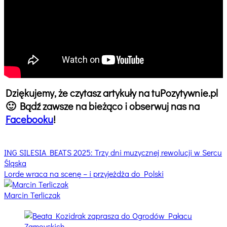
Dziękujemy, że czytasz artykuły na tuPozytywnie.pl
🙂 Bądź zawsze na bieżąco i obserwuj nas na
Facebooku
!
Nawigacja
ING SILESIA BEATS 2025: Trzy dni muzycznej rewolucji w Sercu
Śląska
wpisu
Lorde wraca na scenę – i przyjeżdża do Polski
Marcin Terliczak