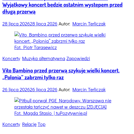
Wyjątkowy koncert będzie ostatnim występem przed
długą przerwą
28 lipca 2026
28 lipca 2026
Autor:
Marcin Terliczak
Fot. Piotr Tarasewicz
Categories
Koncerty
Muzyka alternatywna
Zapowiedzi
Vito Bambino przed przerwą szykuje wielki koncert.
„Polonia” zabrzmi tylko raz
26 lipca 2026
26 lipca 2026
Autor:
Marcin Terliczak
Fot. Magda Stasio | tuPozytywnie.pl
Categories
Koncerty
Relacje
Top