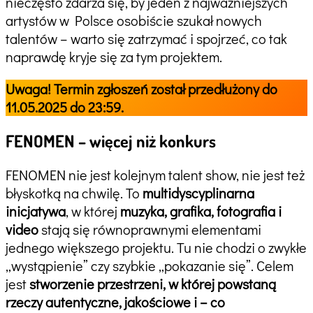
nieczęsto zdarza się, by jeden z najważniejszych
artystów w Polsce osobiście szukał nowych
talentów – warto się zatrzymać i spojrzeć, co tak
naprawdę kryje się za tym projektem.
Uwaga! Termin zgłoszeń został przedłużony do
11.05.2025 do 23:59.
FENOMEN – więcej niż konkurs
FENOMEN nie jest kolejnym talent show, nie jest też
błyskotką na chwilę. To
multidyscyplinarna
inicjatywa
, w której
muzyka, grafika, fotografia i
video
stają się równoprawnymi elementami
jednego większego projektu. Tu nie chodzi o zwykłe
„wystąpienie” czy szybkie „pokazanie się”. Celem
jest
stworzenie przestrzeni, w której powstaną
rzeczy autentyczne, jakościowe i – co