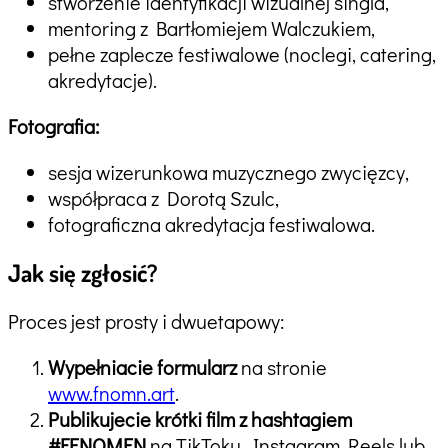
stworzenie identyfikacji wizualnej singla,
mentoring z Bartłomiejem Walczukiem,
pełne zaplecze festiwalowe (noclegi, catering,
akredytacje).
Fotografia:
sesja wizerunkowa muzycznego zwycięzcy,
współpraca z Dorotą Szulc,
fotograficzna akredytacja festiwalowa.
Jak się zgłosić?
Proces jest prosty i dwuetapowy:
Wypełniacie formularz
na stronie
www.fnomn.art
.
Publikujecie krótki film z hashtagiem
#FENOMEN
na TikToku, Instagram Reels lub