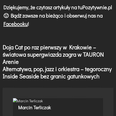
Dziękujemy, że czytasz artykuły na tuPozytywnie.pl
🙂 Bądź zawsze na bieżąco i obserwuj nas na
Facebooku
!
Doja Cat po raz pierwszy w Krakowie –
N
światowa supergwiazda zagra w TAURON
a
Arenie
w
Alternatywa, pop, jazz i orkiestra – tegoroczny
Inside Seaside bez granic gatunkowych
i
g
a
c
Marcin Terliczak