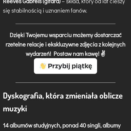
Reeves Gabrels (gitara)
– skład, który od lat cieszy
się stabilnością i uznaniem fanów.
Dzięki Twojemu wsparciu możemy dostarczać
rzetelne relacje i ekskluzywne zdjęcia z kolejnych
wydarzeń! Postaw nam kawę! ✌️
Dyskografia, która zmieniała oblicze
muzyki
14 albumów studyjnych, ponad 40 singli, albumy