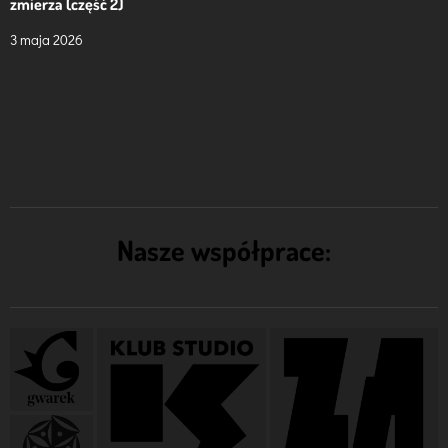
zmierza (część 2)
3 maja 2026
Nasze współprace: