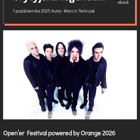
zawładnie Gdynią
1 października 2025
Autor:
Marcin Terliczak
Zespół The Cure, bestofneworleans.com, CC BY 3.0
Open’er Festival powered by Orange 2026