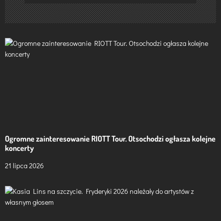
j
a
w
p
i
s
u
Ogromne zainteresowanie RIOTT Tour. Otsochodzi ogłasza kolejne
koncerty
21 lipca 2026