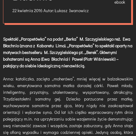
22 kwietnia 2016
Autor:
Łukasz Iwanowicz
Spektakl „Parapetówka” na podst „Berka” M. Szczygielskiego reż. Ewa
Błachnio (znana z Kabaretu Limo). „Parapetówka” to spektakl oparty na
motywach bestselleru M. Szczygielskiego pt. „Berek”. Głównymi
bohaterami są Anna (Ewa Błachnio) i Paweł (Piotr Wiśniewski) –
pałający do siebie ideologiczną nienawiścią.
Anna: katoliczka, zacięta „moherówa”, mniej więcej w balzakowskim
wieku, emerytowana samotna matka dorosłej córki. Paweł: młody,
inteligentny, przystojny, utalentowany, wysportowany, atrakcyjny.
Trzydziestoletni samotny gej. Dziecko porzucone przez matkę,
wychowywane samotnie przez ojca, który nigdy nie zaakceptował
orientacji i wyborów syna. Od lat ich ciężko wypracowany rytm dnia
polegający m.in. na uprzykrzaniu sobie wzajemnie życie demonstrując
swą nienawiść zawsze i wszędzie, zostaje zaburzony, gdy Anna staje
się ofiarą wypadku i wymaga codziennej opieki. Jedyną osobą, która