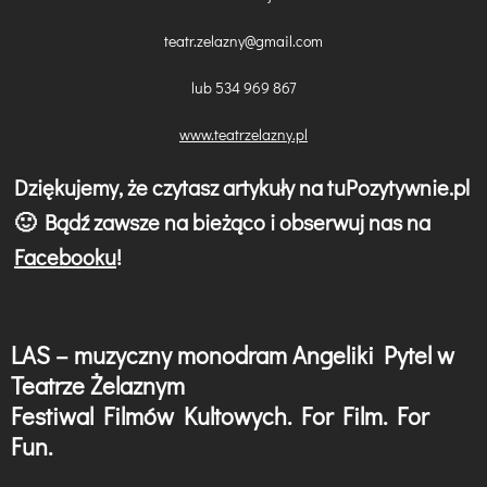
teatr.zelazny@gmail.com
lub 534 969 867
www.teatrzelazny.pl
Dziękujemy, że czytasz artykuły na tuPozytywnie.pl
🙂 Bądź zawsze na bieżąco i obserwuj nas na
Facebooku
!
LAS – muzyczny monodram Angeliki Pytel w
N
Teatrze Żelaznym
a
Festiwal Filmów Kultowych. For Film. For
w
Fun.
i