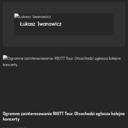
g
a
Łukasz Iwanowicz
c
j
a
w
p
i
s
u
Ogromne zainteresowanie RIOTT Tour. Otsochodzi ogłasza kolejne
koncerty