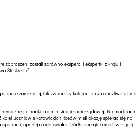
proszeni zostali zarówno eksperci i ekspertki z kraju i
wa Śląskiego”.
odarce zamkniętej, tak zwanej cyrkularnej oraz o możliwościach
u chemicznego, nauki i administracji samorządowej. Na modelach
 kolei uczniowie katowickich liceów mieli okazję spierać się na
podarki, opartej o odnawialne źródła energii i umożliwiającej