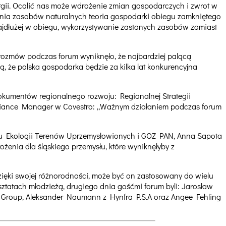
ergii. Ocalić nas może wdrożenie zmian gospodarczych i zwrot w
tania zasobów naturalnych teoria gospodarki obiegu zamkniętego
najdłużej w obiegu, wykorzystywanie zastanych zasobów zamiast
Z rozmów podczas forum wyniknęło, że najbardziej palącą
ą, że polska gospodarka będzie za kilka lat konkurencyjna
okumentów regionalnego rozwoju: Regionalnej Strategii
liance Manager w Covestro: „Ważnym działaniem podczas forum
utu Ekologii Terenów Uprzemysłowionych i GOZ PAN, Anna Sapota
żenia dla śląskiego przemysłu, które wyniknęłyby z
zięki swojej różnorodności, może być on zastosowany do wielu
ztatach młodzieżą, drugiego dnia gośćmi forum byli: Jarosław
gy Group, Aleksander Naumann z Hynfra P.S.A oraz Angee Fehling