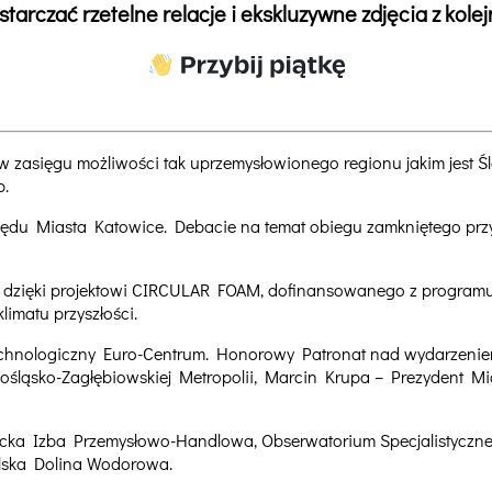
arczać rzetelne relacje i ekskluzywne zdjęcia z kol
 zasięgu możliwości tak uprzemysłowionego regionu jakim jest Śl
b.
Urzędu Miasta Katowice. Debacie na temat obiegu zamkniętego prz
 dzięki projektowi CIRCULAR FOAM, dofinansowanego z programu 
limatu przyszłości.
nologiczny Euro-Centrum. Honorowy Patronat nad wydarzeniem 
ośląsko-Zagłębiowskiej Metropolii, Marcin Krupa – Prezydent Mi
ecka Izba Przemysłowo-Handlowa, Obserwatorium Specjalistyczne 
lska Dolina Wodorowa.