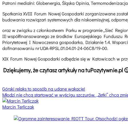
Patroni medialni: Globenergia, Śląska Opinia, Termomodenizacja
Spotkania XVIII Forum Nowej Gospodarki zorganizowane został
budowania rozwiązań systemowych dla niskoemisyjnej, odpornej 
oraz w związku z członkostwem Parku w programie „Sieć Regio
II) współfinansowanego ze środków Europejskiego Funduszu 
Priorytetowej I Nowoczesna gospodarka, Działanie 1.4. Wsparcie
dofinansowaniu nr UDA-RPSL.01.04.01-24-06C8/19-00.
XIX Forum Nowej Gospodarki odbędzie się w Katowicach w przy
Dziękujemy, że czytasz artykuły na tuPozytywnie.pl
Nawigacja
Górski relaks to sposób na udane wakacje!
Młodzi nie chcą startować w wyścigu szczurów. „Zetki” chcą zmie
wpisu
Marcin Terliczak