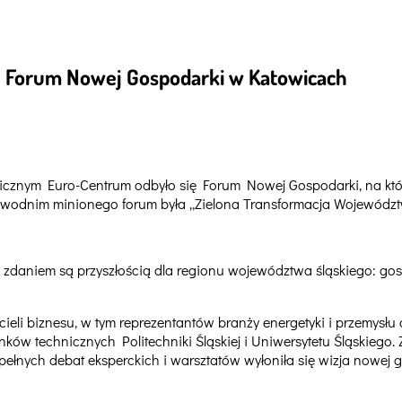
II Forum Nowej Gospodarki w Katowicach
ym Euro-Centrum odbyło się Forum Nowej Gospodarki, na które za
rzewodnim minionego forum była „Zielona Transformacja Województ
zdaniem są przyszłością dla regionu województwa śląskiego: gosp
ieli biznesu, w tym reprezentantów branży energetyki i przemysł
ków technicznych Politechniki Śląskiej i Uniwersytetu Śląskiego. Z
nych debat eksperckich i warsztatów wyłoniła się wizja nowej gos