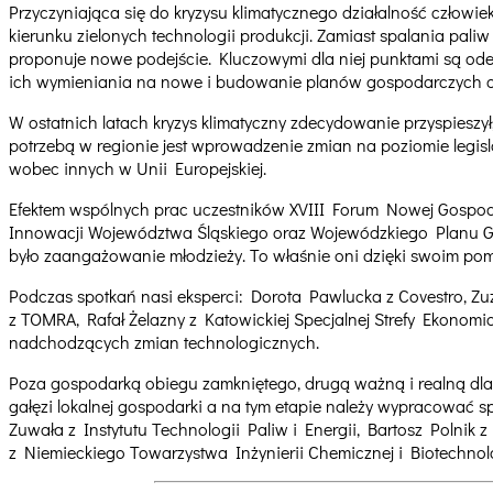
Przyczyniająca się do kryzysu klimatycznego działalność człowi
kierunku zielonych technologii produkcji. Zamiast spalania pal
proponuje nowe podejście. Kluczowymi dla niej punktami są ode
ich wymieniania na nowe i budowanie planów gospodarczych o
W ostatnich latach kryzys klimatyczny zdecydowanie przyspieszy
potrzebą w regionie jest wprowadzenie zmian na poziomie legisla
wobec innych w Unii Europejskiej.
Efektem wspólnych prac uczestników XVIII Forum Nowej Gospodar
Innowacji Województwa Śląskiego oraz Wojewódzkiego Planu G
było zaangażowanie młodzieży. To właśnie oni dzięki swoim pomy
Podczas spotkań nasi eksperci: Dorota Pawlucka z Covestro, Z
z TOMRA, Rafał Żelazny z Katowickiej Specjalnej Strefy Ekonomic
nadchodzących zmian technologicznych.
Poza gospodarką obiegu zamkniętego, drugą ważną i realną dla 
gałęzi lokalnej gospodarki a na tym etapie należy wypracować s
Zuwała z Instytutu Technologii Paliw i Energii, Bartosz Polni
z Niemieckiego Towarzystwa Inżynierii Chemicznej i Biotechnolo