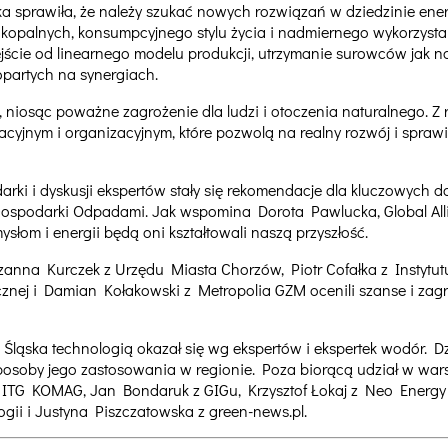
eka sprawiła, że należy szukać nowych rozwiązań w dziedzinie en
iw kopalnych, konsumpcyjnego stylu życia i nadmiernego wykorzys
jście od linearnego modelu produkcji, utrzymanie surowców jak 
partych na synergiach.
ł, niosąc poważne zagrożenie dla ludzi i otoczenia naturalnego. 
cyjnym i organizacyjnym, które pozwolą na realny rozwój i sprawi
ki i dyskusji ekspertów stały się rekomendacje dla kluczowych d
ospodarki Odpadami. Jak wspomina Dorota Pawlucka, Global Al
słom i energii będą oni kształtowali naszą przyszłość.
uzanna Kurczek z Urzędu Miasta Chorzów, Piotr Cofałka z Instyt
znej i Damian Kołakowski z Metropolia GZM ocenili szanse i zagro
Śląska technologią okazał się wg ekspertów i ekspertek wodór. D
posoby jego zastosowania w regionie. Poza biorącą udział w wars
k z ITG KOMAG, Jan Bondaruk z GIGu, Krzysztof Łokaj z Neo Ener
gii i Justyna Piszczatowska z green-news.pl.