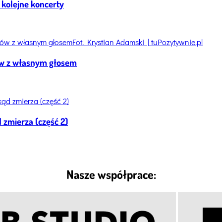
 kolejne koncerty
Fot. Krystian Adamski | tuPozytywnie.pl
tów z własnym głosem
 zmierza (część 2)
Nasze współprace: