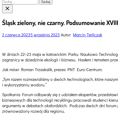
Szukaj:
Close
search
Śląsk zielony, nie czarny. Podsumowanie XVI
2 czerwca 2023
5 września 2023
Autor:
Marcin Terliczak
W dniach 22–23 maja w katowickim Parku Naukowo Technologiczn
zagranicy w dziedzinie ekologii i biznesu. Hasłem i tematem p
Jak mówi Roman Trzaskalik, prezes PNT Euro-Centrum:
„Tym razem rozmawialiśmy o dwóch technologiach, które naszym 
i wykorzystaniu wodoru.”
Spotkania Forum odbywały się z udziałem ekspertów, przedstawic
biznesowych dla technologii recyklingu pracowali studenci kierun
argumenty w debatach oksfordzkich. Podczas dwóch dni forum peł
zrównoważony rozwój dla regionu.