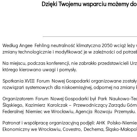
Dzięki Twojemu wsparciu możemy dost
Według Angee Fehling neutralność klimatyczna 2050 wciąż leży w
zmiany technologicznie i modyfikować je w zależności od potrze
Na miejscu, podczas konferencji, nie zabrakło przedstawicieli 
którego kierowano uwagi i pomysły.
Spotkania XVIII Forum Nowej Gospodarki organizowane zostały
rozwiązań systemowych dla niskoemisyjnej, odpornej na zmiany k
Organizatorem Forum Nowej Gospodarki był Park Naukowo-Tech
Śląskiego, Kazimierz Karolczak – Przewodniczący Zarządu Górn
Federalnej Niemiec we Wrocławiu, Agencja Rozwoju Przemysłu.
Patronat i współpracę organizacyjną podjęli: AHK Polsko-Niemi
Ekonomiczny we Wrocławiu, Covestro, Dechema, Śląsko-Małopo