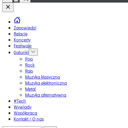
Switch
Close
color
mode
Zapowiedzi
Relacje
Koncerty
Festiwale
Gatunki
Show
sub
Pop
menu
Rock
Rap
Muzyka klasyczna
Muzyka elektroniczna
Metal
Muzyka alternatywna
#Tech
Wywiady
Współpraca
Kontakt / O nas