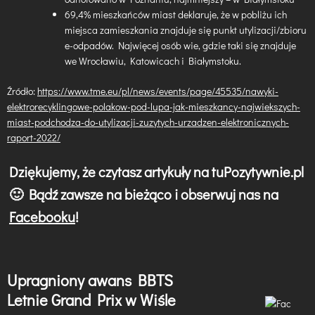
69,4% mieszkańców miast deklaruje, że w pobliżu ich
miejsca zamieszkania znajduje się punkt utylizacji/zbioru
e-odpadów. Najwięcej osób wie, gdzie taki się znajduje
we Wrocławiu, Katowicach i Białymstoku.
Źródło:
https://www.tme.eu/pl/news/events/page/45535/nawyki-
elektrorecyklingowe-polakow-pod-lupa-jak-mieszkancy-najwiekszych-
miast-podchodza-do-utylizacji-zuzytych-urzadzen-elektronicznych-
raport-2022/
Dziękujemy, że czytasz artykuły na tuPozytywnie.pl
🙂 Bądź zawsze na bieżąco i obserwuj nas na
Facebooku
!
Upragniony awans BBTS
N
Letnie Grand Prix w Wiśle
a