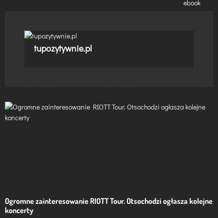
w
i
tupozytywnie.pl
g
a
c
j
a
w
p
i
s
Ogromne zainteresowanie RIOTT Tour. Otsochodzi ogłasza kolejne
koncerty