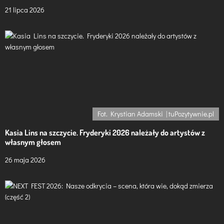
u
21 lipca 2026
Fot. Krystian Adamski | tuPozytywnie.pl
Kasia Lins na szczycie. Fryderyki 2026 należały do artystów z
własnym głosem
26 maja 2026