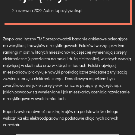
podchodzą do utylizacji
25 czerwca 2022
Autor:
tupozytywnie.pl
zużytych
Zespół analityczny TME przeprowadził badanie ankietowe polegające
na weryfikacji nawyków e-recyklingowych Polaków tworząc przy tym
rankingi miast, w których mieszkańcy najczęściej wymieniają sprzęty
elektroniczne (z podziałem na małą i dużą elektronikę), w których wydają
najwięcej w skali roku oraz w których miastach Polski najwięcej
mieszkańców praktykuje nawyki proekologiczne związane z utylizacją
zużytego sprzętu elektronicznego. Dodatkowym aspektem było
zweryfikowanie, jakie sprzęty elektroniczne psują się najczęściej, z
jakich powodów są wymieniane i jak mieszkańcy oceniają rozwiązanie
e-recyklingowe w swoich miastach.
Raport zawiera również ranking krajów na podstawie średniego
wskaźnika eko elektroodpadów na podstawie oficjalnych danych
eurostatu.