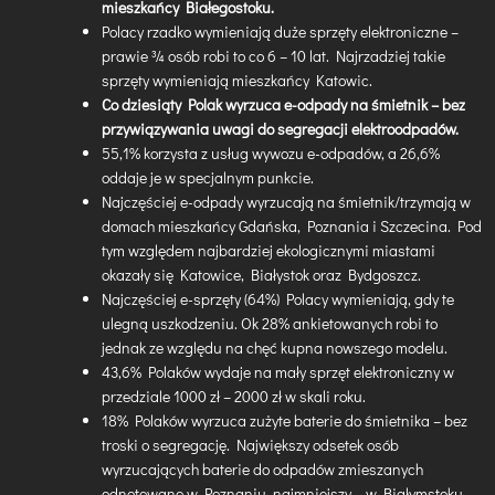
mieszkańcy Białegostoku.
Polacy rzadko wymieniają duże sprzęty elektroniczne –
prawie ¾ osób robi to co 6 – 10 lat. Najrzadziej takie
sprzęty wymieniają mieszkańcy Katowic.
Co dziesiąty Polak wyrzuca e-odpady na śmietnik – bez
przywiązywania uwagi do segregacji elektroodpadów.
55,1% korzysta z usług wywozu e-odpadów, a 26,6%
oddaje je w specjalnym punkcie.
Najczęściej e-odpady wyrzucają na śmietnik/trzymają w
domach mieszkańcy Gdańska, Poznania i Szczecina. Pod
tym względem najbardziej ekologicznymi miastami
okazały się Katowice, Białystok oraz Bydgoszcz.
Najczęściej e-sprzęty (64%) Polacy wymieniają, gdy te
ulegną uszkodzeniu. Ok 28% ankietowanych robi to
jednak ze względu na chęć kupna nowszego modelu.
43,6% Polaków wydaje na mały sprzęt elektroniczny w
przedziale 1000 zł – 2000 zł w skali roku.
18% Polaków wyrzuca zużyte baterie do śmietnika – bez
troski o segregację. Największy odsetek osób
wyrzucających baterie do odpadów zmieszanych
odnotowano w Poznaniu, najmniejszy – w Białymstoku