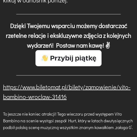
klikaj w odnośnik poniżej:
Dzięki Twojemu wsparciu możemy dostarczać
rzetelne relacje i ekskluzywne zdjęcia z kolejnych
wydarzeń! Postaw nam kawę! ✌️
https://www.biletomat.pl/bilety/zamowienie/vito-
bambino-wroclaw-31416
To jeszcze nie koniec atrakcji! Tego wieczoru przed występem Vito
Bambino na scenie wystąpi zespół Hurt, który w latach dwutysięcznych
podbił polską scenę muzyczną wszystkim znanym kawałkiem ,załoga G’.